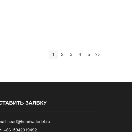
1
2
3
4
5
>>
СТАВИТЬ ЗАЯВКУ
ail:
head@headwaterjet.ru
л: +8615942019492