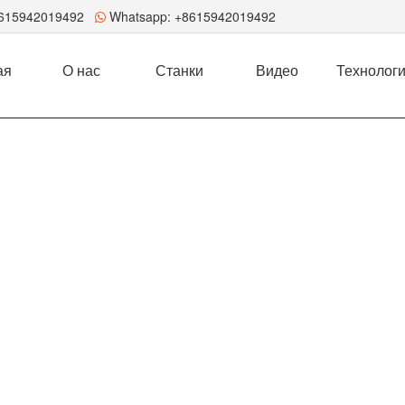
8615942019492
Whatsapp:
+8615942019492
ая
О нас
Станки
Видео
Технолог