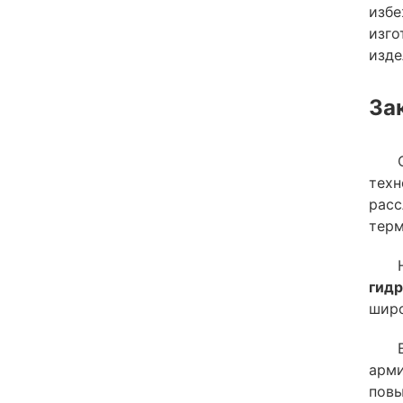
избе
изго
изде
За
техн
расс
терм
гидр
широ
арми
повы