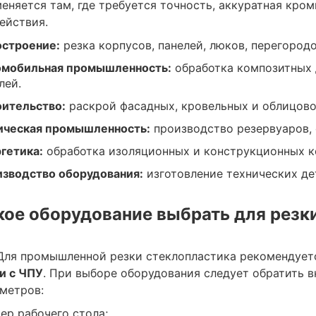
еняется там, где требуется точность, аккуратная кро
ействия.
строение:
резка корпусов, панелей, люков, перегород
омобильная промышленность:
обработка композитных 
лей.
ительство:
раскрой фасадных, кровельных и облицово
ическая промышленность:
производство резервуаров, 
гетика:
обработка изоляционных и конструкционных к
зводство оборудования:
изготовление технических де
кое оборудование выбрать для резк
Для промышленной резки стеклопластика рекомендует
и с ЧПУ
. При выборе оборудования следует обратить 
метров:
ер рабочего стола;