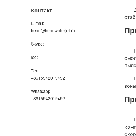
Контакт
стаб
E-mail:
Пр
head@headwaterjet.ru
Skype:
Icq:
смол
пыле
Тел:
+8615942019492
зоны
Whatsapp:
Пр
+8615942019492
комп
скор