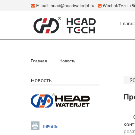
E-mail:
head@headwaterjet.ru
Wechat/Тел.: +
Главн
Главная
Новость
Новость
2
Пр
конт
печать
реза