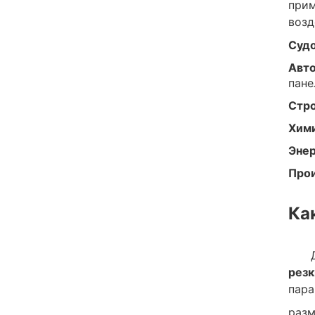
прим
возд
Судо
Авт
пане
Стро
Хим
Энер
Прои
Ка
резк
пара
разм