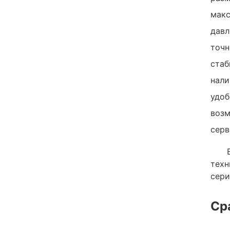
макс
давл
точн
стаб
нали
удоб
возм
серв
техн
сери
Ср