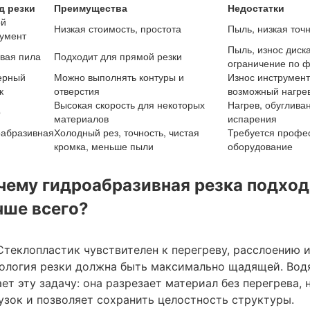
д резки
Преимущества
Недостатки
ой
Низкая стоимость, простота
Пыль, низкая точн
умент
Пыль, износ диска
вая пила
Подходит для прямой резки
ограничение по 
ерный
Можно выполнять контуры и
Износ инструмент
к
отверстия
возможный нагре
Высокая скорость для некоторых
Нагрев, обуглива
р
материалов
испарения
оабразивная
Холодный рез, точность, чистая
Требуется профе
кромка, меньше пыли
оборудование
чему гидроабразивная резка подход
чше всего?
Стеклопластик чувствителен к перегреву, расслоению
ология резки должна быть максимально щадящей. Вод
ет эту задачу: она разрезает материал без перегрева,
узок и позволяет сохранить целостность структуры.