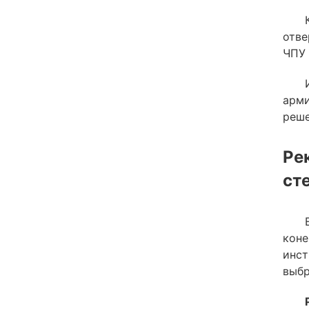
отве
ЧПУ 
арми
реше
Ре
ст
коне
инст
выб