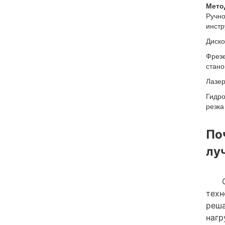
Мето
Ручн
инстр
Диско
Фрез
стано
Лазе
Гидр
резка
По
лу
техн
реша
нагр