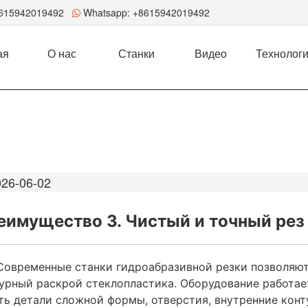
8615942019492
Whatsapp:
+8615942019492
ая
О нас
Станки
Видео
Технолог
026-06-02
еимущество 3. Чистый и точный рез
Современные станки гидроабразивной резки позволяют
урный раскрой стеклопластика. Оборудование работа
ть детали сложной формы, отверстия, внутренние конт