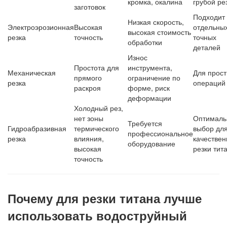
кромка, окалина
грубой ре
заготовок
Подходит
Низкая скорость,
Электроэрозионная
Высокая
отдельны
высокая стоимость
резка
точность
точных
обработки
деталей
Износ
Простота для
инструмента,
Механическая
Для прос
прямого
ограничение по
резка
операций
раскроя
форме, риск
деформации
Холодный рез,
нет зоны
Оптималь
Требуется
Гидроабразивная
термического
выбор дл
профессиональное
резка
влияния,
качествен
оборудование
высокая
резки тит
точность
Почему для резки титана лучше
использовать водоструйный