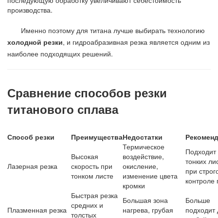
производства.
Именно поэтому для титана лучше выбирать технологию
холодной резки
, и гидроабразивная резка является одним из
наиболее подходящих решений.
Сравнение способов резки
титанового сплава
Способ резки
Преимущества
Недостатки
Рекомен
Термическое
Подходит
Высокая
воздействие,
тонких ли
Лазерная резка
скорость при
окисление,
при строг
тонком листе
изменение цвета
контроле 
кромки
Быстрая резка
Большая зона
Больше
средних и
Плазменная резка
нагрева, грубая
подходит 
толстых