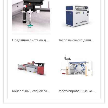
Следящая система для контроля высоты во время резки
‌Насос высокого давления серии B
Консольный станок гидроабразивной резки HEAD1010BB|HEAD1020BB|HEAD1520BB
Роботизированные комплексы гидроабразивной резки HEAD WATERJET