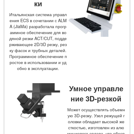
ки
Итальянская система управл
ения ECS в сочетании с ALM
A (JiaMa) разработала прогр
аммное обеспечение для во
дяной резки ACT/CUT, подде
рживающее 2D/3D резку, рез
ку фасок и трубных деталей.
Программное обеспечение п
ростое в использовании и уд
обно в эксплуатации.
Умное управле
ние 3D-резкой
Может осуществлять объемн
ую 3D-резку. Узел режущей г
оловки обладает высокой же
сткостью, изготовлен из алю
миниевого сплава, что обесп