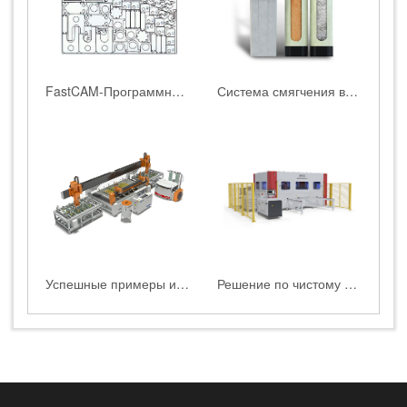
FastCAM-Программное обеспечение для автоматического редактирования и раскроя
Система смягчения воды
Успешные примеры использования водоструйной резки HEAD WATERJET в глубокой переработке стеклаПример клиента — HEAD WATERJET входит в сферу глубокой переработки стекла
Решение по чистому водяному резанию полиуретановых поролонов и пены с использованием HEAD WATERJET