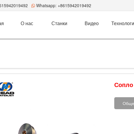
8615942019492
Whatsapp:
+8615942019492
ая
О нас
Станки
Видео
Технолог
Сопло
Обще