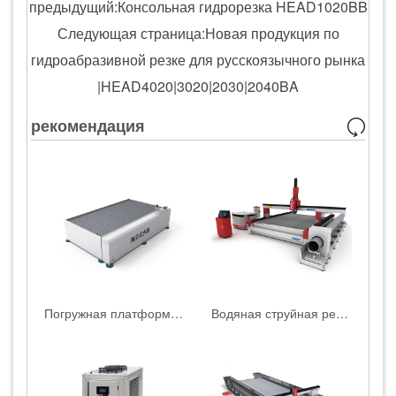
предыдущий:Консольная гидрорезка HEAD1020BB
Следующая страница:Новая продукция по
гидроабразивной резке для русскоязычного рынка
|HEAD4020|3020|2030|2040BA
рекомендация
Погружная платформа для водоструйной резки HEAD WATERJET
Водяная струйная резка для листового и трубного материала