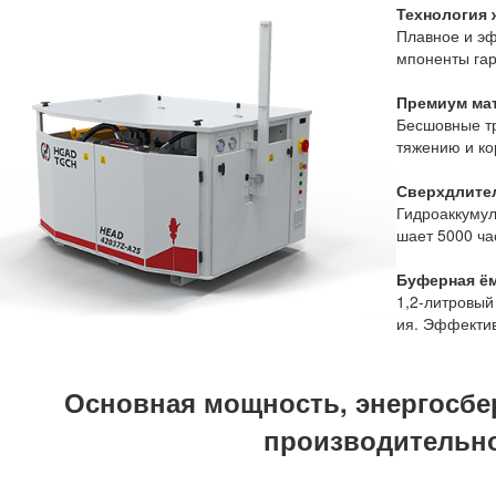
Технология 
Плавное и э
мпоненты гар
Премиум ма
Бесшовные тр
тяжению и ко
Сверхдлите
Гидроаккумул
шает 5000 ча
Буферная ё
1,2-литровый
ия. Эффекти
Основная мощность, энергосбе
производительн