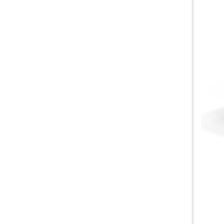
2060BA Станок для
гидроабразивной резки
толстого металла