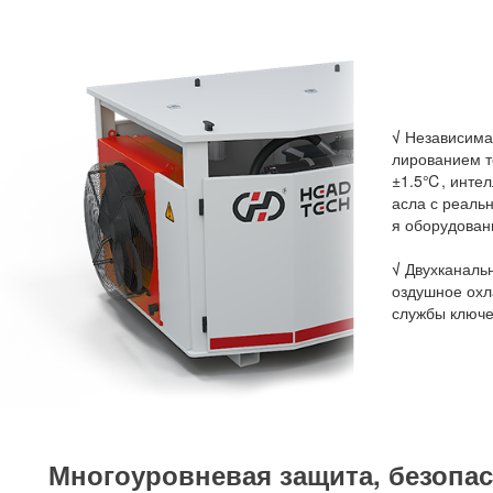
√
Независимая
лированием т
±1.5℃, интел
асла с реал
я оборудован
√
Двухканальн
оздушное охл
службы ключе
Многоуровневая защита, безопас