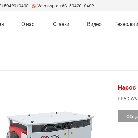
8615942019492
Whatsapp:
+8615942019492
ая
О нас
Станки
Видео
Технолог
‌Насос
H‌EAD WA
Обще