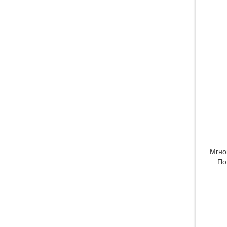
Консольный станок
гидроабразивной резки
HEAD1010BB|HEAD1020BB|HEAD1520BB
Мгно
По
Станок для гидроабразивной
резки HEAD4020