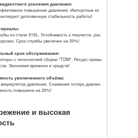
жидкостного усиления давления:
ффективное повышение давления. Импортные ко
антируют долговечную стабильность работы!
териалы:
убы из стали 316L. Устойчивость к текучести, рас
ррозии. Срок службы увеличен на 50%!
льный срок обслуживания:
яторы с технологией сборки "TDM". Ресурс превы
сов. Экономия времени и средств!
мкость увеличенного объёма:
 аккумулятор давления. Снижение потерь давлен
вность повышена на 20%!
режение и высокая
ость