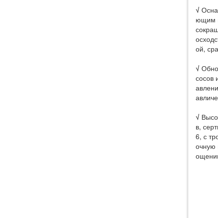
Сверхкрупный станок для
√
Осна
ющим в
гидроабразивной резки HEAD
сокращ
WATERJET |
осходс
HEAD2060|2080|3080|20120BA
ой, ср
√
Обнов
сосов 
авлени
авличе
√
Высок
в, сер
6, с т
очную 
ощению
Роботизированные
комплексы гидроабразивной
резки HEAD WATERJET