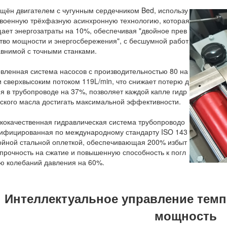
щён двигателем с чугунным сердечником Bed, использу
оенную трёхфазную асинхронную технологию, которая
ает энергозатраты на 10%, обеспечивая "двойное прев
тво мощности и энергосбережения", с бесшумной работ
авнимой с точными станками.
ленная система насосов с производительностью 80 на
и сверхвысоким потоком 119L/min, что снижает потерю д
я в трубопроводе на 37%, позволяет каждой капле гидр
ского масла достигать максимальной эффективности.
окачественная гидравлическая система трубопроводо
тифицированная по международному стандарту ISO 143
ройной стальной оплеткой, обеспечивающая 200% избыт
прочность на сжатие и повышенную способность к погл
 колебаний давления на 60%.
Интеллектуальное управление темп
мощность