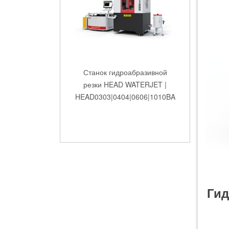
резки HEAD WATERJET |
HEAD0303|0404|0606|1010BA
Мобильные системы
гидроабразивной резки HEAD
WATERJET
Гид