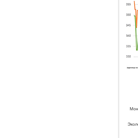
Водяная струйная резка для
листового и трубного
материала
Мон
Экол