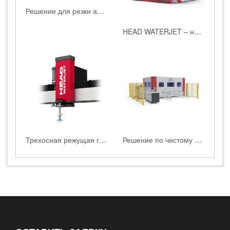
Решение для резки автомобильных сидений от компании HEAD
HEAD WATERJET – напольная платформа для водоструйной резки с переворачиваемой рамой
Трехосная режущая головка
Решение по чистому водяному резанию полиуретановых поролонов и пены с использованием HEAD WATERJET