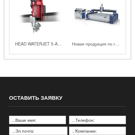
HEAD WATERJET 5-AC пятиосевая система резки
Новая продукция по гидроабразивной резке для русскоязычного рынка |HEAD4020|3020|2030|2040BA
ОСТАВИТЬ ЗАЯВКУ