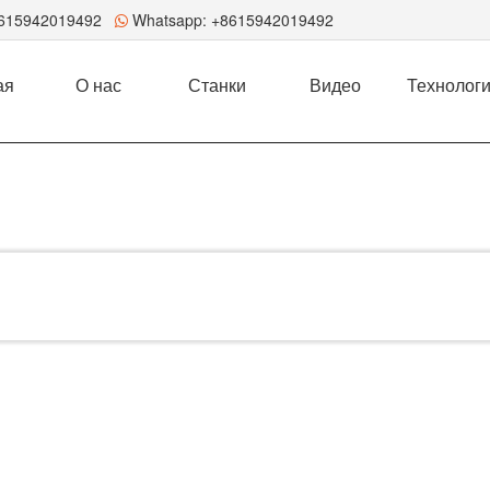
8615942019492
Whatsapp:
+8615942019492
ая
О нас
Станки
Видео
Технолог