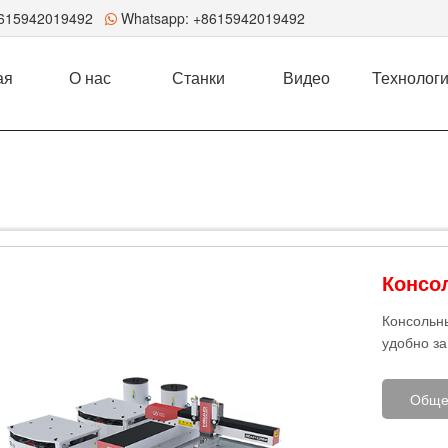
8615942019492
Whatsapp:
+8615942019492
ая
О нас
Станки
Видео
Технолог
Консо
Консольны
удобно за
Обще