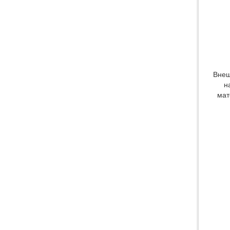
Сверхкрупный станок для
гидроабразивной резки HEAD
WATERJET |
HEAD2060|2080|3080|20120BA
Внеш
н
мат
Роботизированные
комплексы гидроабразивной
резки HEAD WATERJET