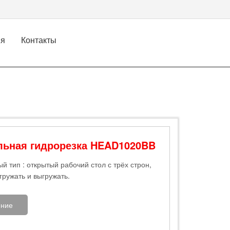
ия
Контакты
льная гидрорезка HEAD1020BB
й тип : открытый рабочий стол с трёх строн,
гружать и выгружать.
ние