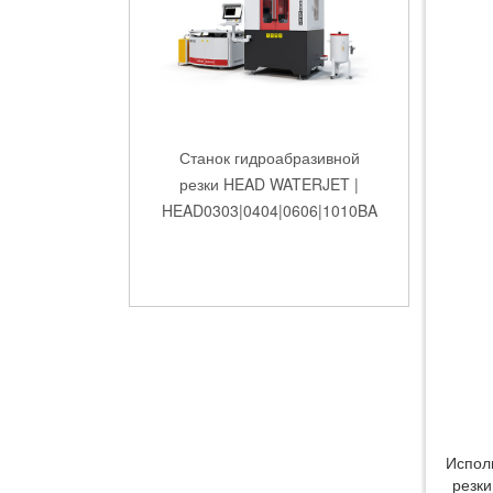
резки HEAD WATERJET |
HEAD0303|0404|0606|1010BA
Мобильные системы
гидроабразивной резки HEAD
WATERJET
Испол
резки