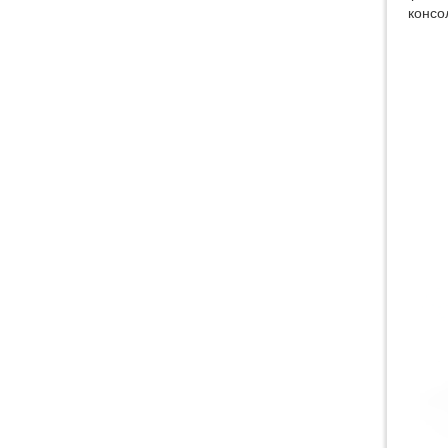
консо
2060BA Станок для
гидроабразивной резки
толстого металла