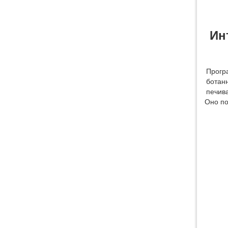
Ин
Прогр
ботан
печив
Оно по
Водяная струйная резка для
листового и трубного
материала