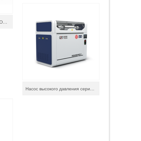
HEAD WATERJET СИСТЕМА ОТКАЧКИ ШЛАМА HD-CS400
‌Насос высокого давления серии C