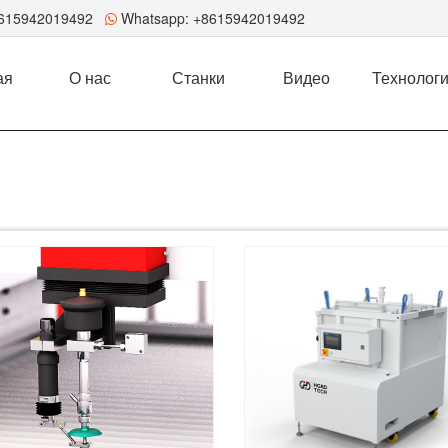
8615942019492
Whatsapp:
+8615942019492
ая
О нас
Станки
Видео
Технолог